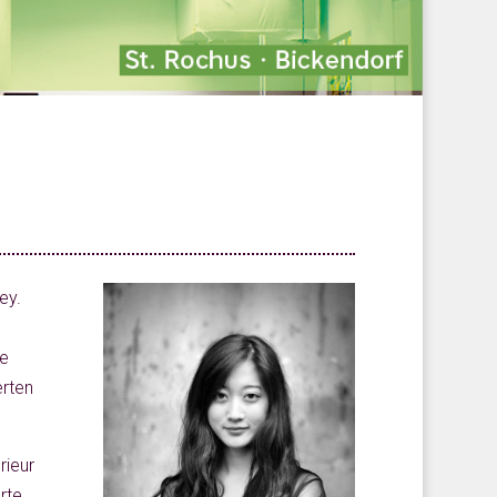
ey.
ge
rten
rieur
rte