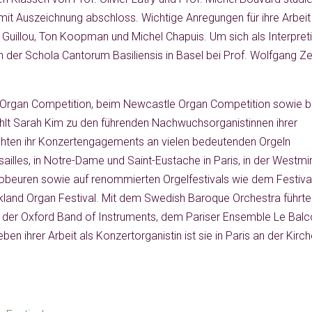
it Auszeichnung abschloss. Wichtige Anregungen für ihre Arbeit
 Guillou, Ton Koopman und Michel Chapuis. Um sich als Interpret
an der Schola Cantorum Basiliensis in Basel bei Prof. Wolfgang Ze
 Organ Competition, beim Newcastle Organ Competition sowie 
hlt Sarah Kim zu den führenden Nachwuchsorganistinnen ihrer
hten ihr Konzertengagements an vielen bedeutenden Orgeln
sailles, in Notre-Dame und Saint-Eustache in Paris, in der Westmi
tobeuren sowie auf renommierten Orgelfestivals wie dem Festiva
kland Organ Festival. Mit dem Swedish Baroque Orchestra führte
t der Oxford Band of Instruments, dem Pariser Ensemble Le Bal
n ihrer Arbeit als Konzertorganistin ist sie in Paris an der Kirch