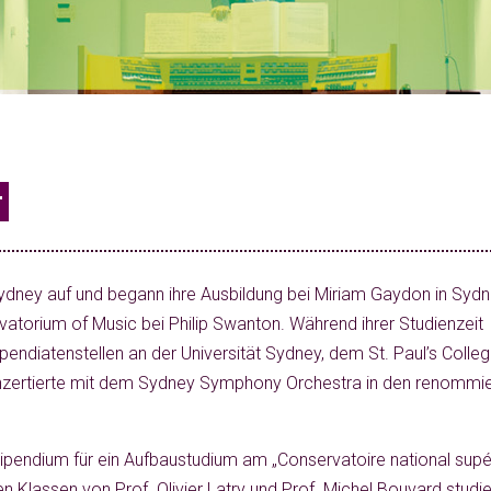
r
ydney auf und begann ihre Ausbildung bei Miriam Gaydon in Sydn
atorium of Music bei Philip Swanton. Während ihrer Studienzeit
pendiatenstellen an der Universität Sydney, dem St. Paul’s Colle
onzertierte mit dem Sydney Symphony Orchestra in den renommie
tipendium für ein Aufbaustudium am „Conservatoire national supé
n Klassen von Prof. Olivier Latry und Prof. Michel Bouvard studie