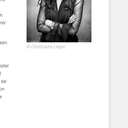
in
rer
beim
© Christophe Leqoc
nster
l
 sie
con
e