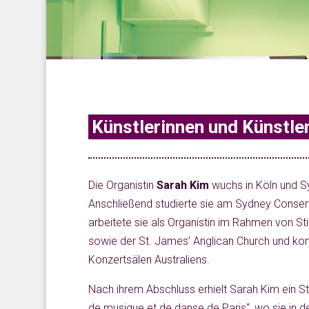
Künstlerinnen und Künstle
Die Organistin
Sarah Kim
wuchs in Köln und S
Anschließend studierte sie am Sydney Conserv
arbeitete sie als Organistin im Rahmen von Sti
sowie der St. James’ Anglican Church und k
Konzertsälen Australiens.
Nach ihrem Abschluss erhielt Sarah Kim ein S
de musique et de danse de Paris“, wo sie in de